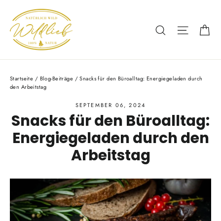
Direkt
zum
Ei
Suche
Seitenn
Inhalt
Startseite
/
Blog-Beiträge
/
Snacks für den Büroalltag: Energiegeladen durch
den Arbeitstag
SEPTEMBER 06, 2024
Snacks für den Büroalltag:
Energiegeladen durch den
Arbeitstag