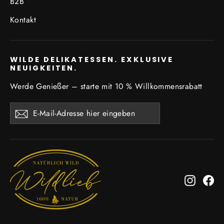
B2B
Kontakt
WILDE DELIKATESSEN. EXKLUSIVE
NEUIGKEITEN.
Werde Genießer – starte mit 10 % Willkommensrabatt
E-
Abonnieren
Mail-
Adresse
hier
eingeben
Instagr
Fa