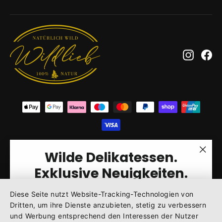
Adresse
hier
eingeben
Instagr
Fa
© 2026 Wildlieb GmbH
Powered by Shopify
Wilde Delikatessen.
"Sch
Exklusive Neuigkeiten.
(Esc)
Diese Seite nutzt Website-Tracking-Technologien von
Jetzt anmelden & 10 % Willkommensrabatt
Dritten, um ihre Dienste anzubieten, stetig zu verbessern
sichern!
und Werbung entsprechend den Interessen der Nutzer